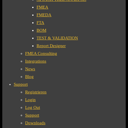
FMEA
FMEDA
FTA
BOM
TEST & VALIDATION
Report Designer
FMEA Consulting
Integrations
News
Blog
Support
Registrieren
Login
Log Out
Support
Downloads