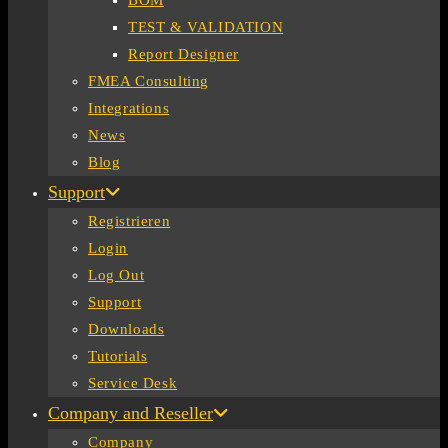
BOM
TEST & VALIDATION
Report Designer
FMEA Consulting
Integrations
News
Blog
Support
Registrieren
Login
Log Out
Support
Downloads
Tutorials
Service Desk
Company and Reseller
Company