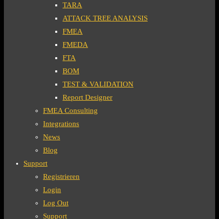
TARA
ATTACK TREE ANALYSIS
FMEA
FMEDA
FTA
BOM
TEST & VALIDATION
Report Designer
FMEA Consulting
Integrations
News
Blog
Support
Registrieren
Login
Log Out
Support