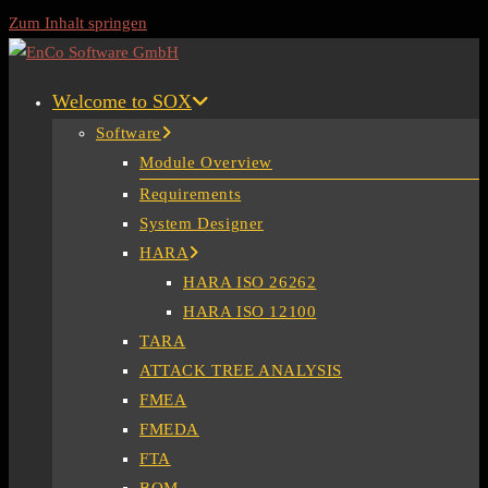
Zum Inhalt springen
Welcome to SOX
Software
Module Overview
Requirements
System Designer
HARA
HARA ISO 26262
HARA ISO 12100
TARA
ATTACK TREE ANALYSIS
FMEA
FMEDA
FTA