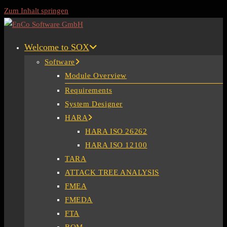
Zum Inhalt springen
Welcome to SOX
Software
Module Overview
Requirements
System Designer
HARA
HARA ISO 26262
HARA ISO 12100
TARA
ATTACK TREE ANALYSIS
FMEA
FMEDA
FTA