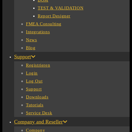
BOM
TEST & VALIDATION
Report Designer
FMEA Consulting
Integrations
News
Blog
Support
Registrieren
Login
Log Out
Support
Downloads
Tutorials
Service Desk
Company and Reseller
Company