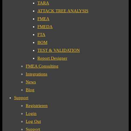
TARA
ATTACK TREE ANALYSIS
FMEA
FMEDA
FTA
BOM
TEST & VALIDATION
Report Designer
FMEA Consulting
Integrations
News
Blog
Support
Registrieren
Login
Log Out
Support