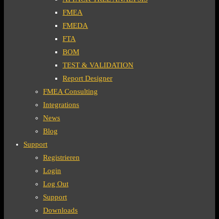
FMEA
FMEDA
FTA
BOM
TEST & VALIDATION
Report Designer
FMEA Consulting
Integrations
News
Blog
Support
Registrieren
Login
Log Out
Support
Downloads